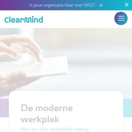
Is jouw organisatie klaar voor NIS2?
De moderne
werkplek
Voor een vast maandelijks bedrag