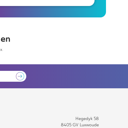
gen
x.
Hegedyk 58
8405 GV Luxwoude