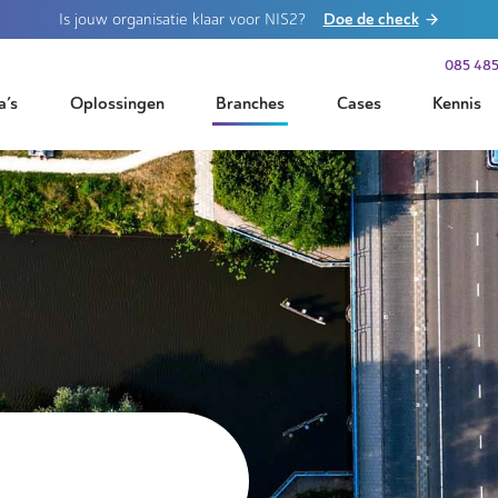
Doe de check
Is jouw organisatie klaar voor NIS2?
085 485
a’s
Oplossingen
Branches
Cases
Kennis