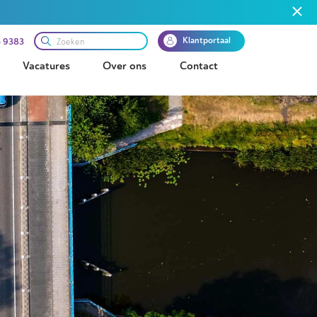
Klantportaal
 9383
Vacatures
Over ons
Contact