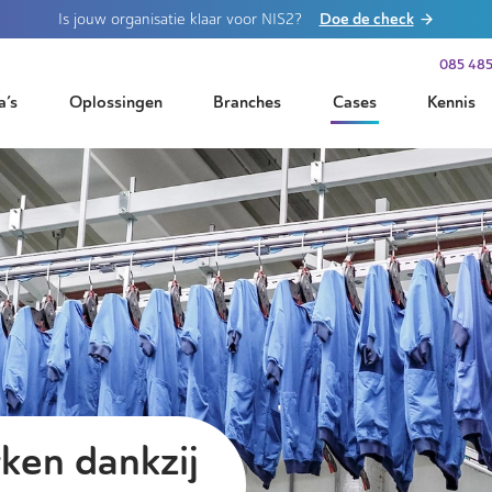
Doe de check
Is jouw organisatie klaar voor NIS2?
085 485
a’s
Oplossingen
Branches
Cases
Kennis
ken dankzij