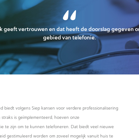
 klik geeft vertrouwen en dat heeft de doorslag gegeven
gebied van telefonie.
d biedt volgens Siep kansen voor verdere professionalisering
g straks is geïmplementeerd, hoeven onze
ie te zijn om te kunnen telefoneren. Dat biedt veel nieuwe
eid gestimuleerd worden om zoveel mogelijk vanuit huis te