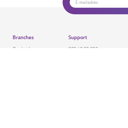
Branches
Support
Overheid
085 48 59 380
support@clearmind.nu
Onderwijs
Maakindustrie
Zorg
Dienstverlening
Privacyverklaring
Integrity framework - Your.Cloud