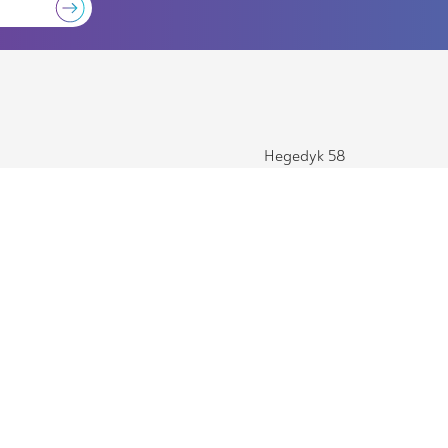
Hegedyk 58
8405 GV Luxwoude
Op werkdagen van 8.30 - 17.00 uur geopend
Veelgestelde vragen
Vacatures
SLA 4.1