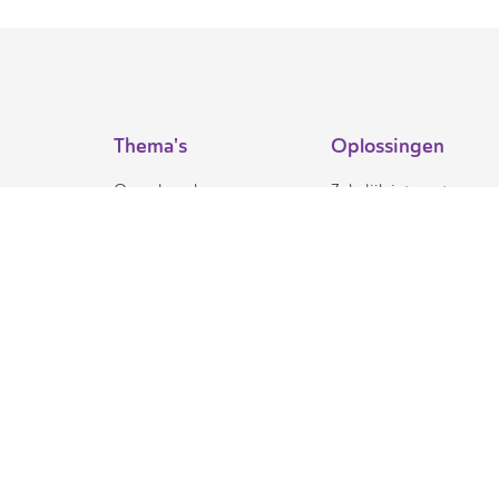
Thema's
Oplossingen
Overal werken
Zakelijk internet
Flexibel werken
Datanetwerken
Productief werken
Vaste en mobiele
telefonie
Veilig werken
SD-WAN
Beheer
De moderne werkplek
Internet of Things (IoT)
Algemene Voorwaarden
Cookieverklaring