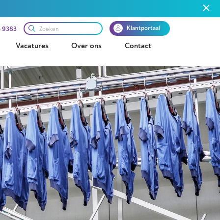
Klantportaal
 9383
Vacatures
Over ons
Contact