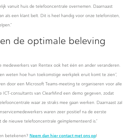
ijk vanuit huis de telefooncentrale overnemen. Daarnaast
als een klant belt. Dit is heel handig voor onze telefonisten,
elpen.”
ren de optimale beleving
 de medewerkers van Rentex ook het één en ander veranderen.
sten weten hoe hun toekomstige werkplek eruit komt te zien”,
ven door een Microsoft Teams-meeting te organiseren voor alle
 de ICT-consultants van ClearMind een demo gegeven, zodat
efooncentrale waar ze straks mee gaan werken. Daarnaast zal
enservicemedewerkers waren zeer positief na de eerste
at de nieuwe telefooncentrale geïmplementeerd is.”
Neem dan hier contact met ons op
nnen betekenen?
!