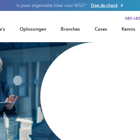
Doe de check
Is jouw organisatie klaar voor NIS2?
085 485
a’s
Oplossingen
Branches
Cases
Kennis