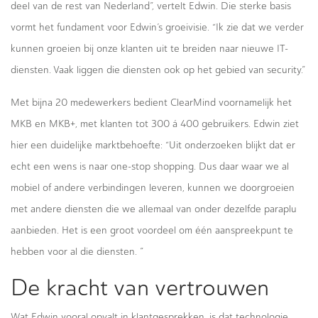
deel van de rest van Nederland”, vertelt Edwin. Die sterke basis
vormt het fundament voor Edwin’s groeivisie. “Ik zie dat we verder
kunnen groeien bij onze klanten uit te breiden naar nieuwe IT-
diensten. Vaak liggen die diensten ook op het gebied van security.”
Met bijna 20 medewerkers bedient ClearMind voornamelijk het
MKB en MKB+, met klanten tot 300 á 400 gebruikers. Edwin ziet
hier een duidelijke marktbehoefte: “Uit onderzoeken blijkt dat er
echt een wens is naar one-stop shopping. Dus daar waar we al
mobiel of andere verbindingen leveren, kunnen we doorgroeien
met andere diensten die we allemaal van onder dezelfde paraplu
aanbieden. Het is een groot voordeel om één aanspreekpunt te
hebben voor al die diensten. ”
De kracht van vertrouwen
Wat Edwin vooral opvalt in klantgesprekken, is dat technologie