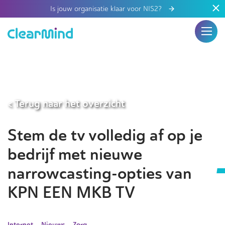
Is jouw organisatie klaar voor NIS2?
< Terug naar het overzicht
Stem de tv volledig af op je
bedrijf met nieuwe
narrowcasting-opties van
KPN EEN MKB TV
Internet
Nieuws
Zorg