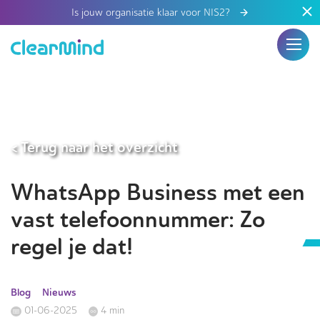
Is jouw organisatie klaar voor NIS2?
< Terug naar het overzicht
WhatsApp Business met een
vast telefoonnummer: Zo
regel je dat!
Blog
Nieuws
01-06-2025
4 min