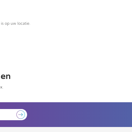
is op uw locatie.
gen
x.