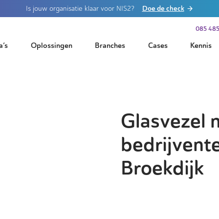
Doe de check
Is jouw organisatie klaar voor NIS2?
085 485
a’s
Oplossingen
Branches
Cases
Kennis
Glasvezel 
bedrijvente
Broekdijk