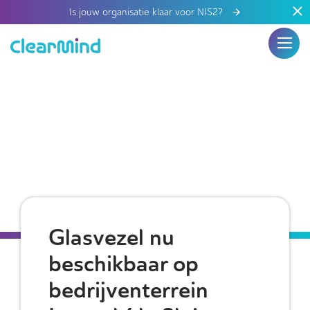
Is jouw organisatie klaar voor NIS2?
Glasvezel nu
beschikbaar op
bedrijventerrein