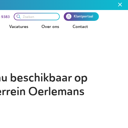
Klantportaal
 9383
Vacatures
Over ons
Contact
nu beschikbaar op
errein Oerlemans