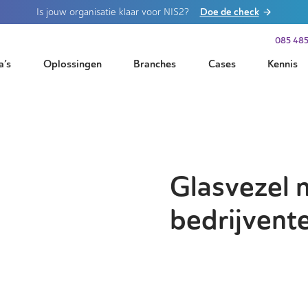
Doe de check
Is jouw organisatie klaar voor NIS2?
085 485
a’s
Oplossingen
Branches
Cases
Kennis
Glasvezel 
bedrijvent