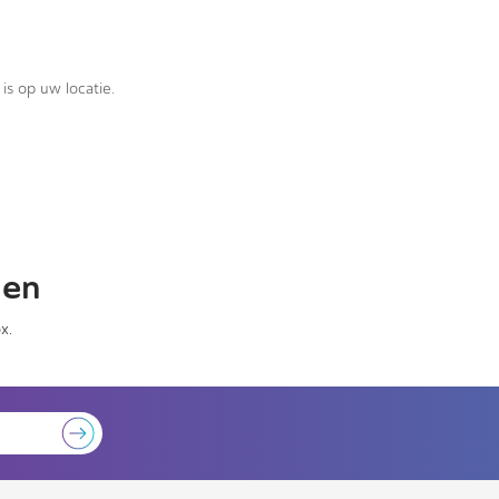
is op uw locatie.
gen
x.