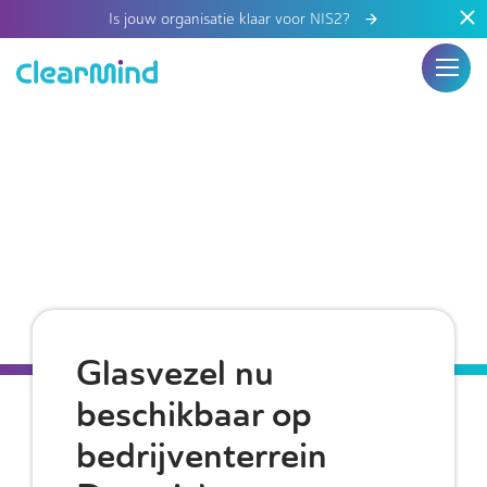
Is jouw organisatie klaar voor NIS2?
Glasvezel nu
beschikbaar op
bedrijventerrein