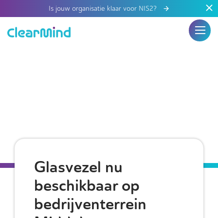
Is jouw organisatie klaar voor NIS2?
Glasvezel nu
beschikbaar op
bedrijventerrein