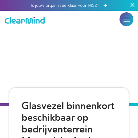
Is jouw organisatie klaar voor NIS2?
Glasvezel binnenkort
beschikbaar op
bedrijventerrein