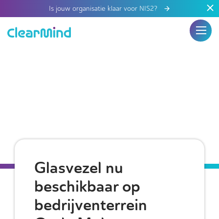
Is jouw organisatie klaar voor NIS2?
Glasvezel nu
beschikbaar op
bedrijventerrein