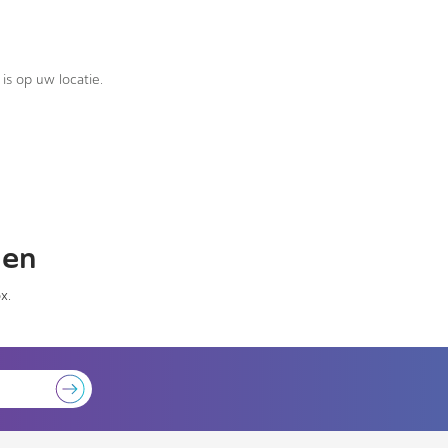
is op uw locatie.
gen
x.