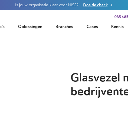
Doe de check
Is jouw organisatie klaar voor NIS2?
085 485
a’s
Oplossingen
Branches
Cases
Kennis
Glasvezel 
bedrijvent