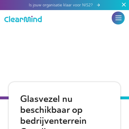
Is jouw organisatie klaar voor NIS2?
Glasvezel nu
beschikbaar op
bedrijventerrein