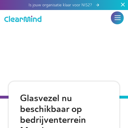
Is jouw organisatie klaar voor NIS2?
Glasvezel nu
beschikbaar op
bedrijventerrein