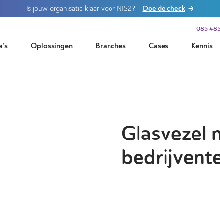
Doe de check
Is jouw organisatie klaar voor NIS2?
085 485
a’s
Oplossingen
Branches
Cases
Kennis
Glasvezel 
bedrijvent