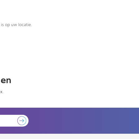
is op uw locatie.
gen
x.