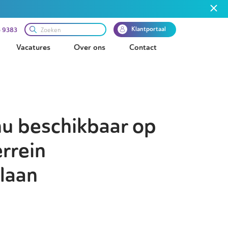
Klantportaal
 9383
Vacatures
Over ons
Contact
nu beschikbaar op
rrein
laan