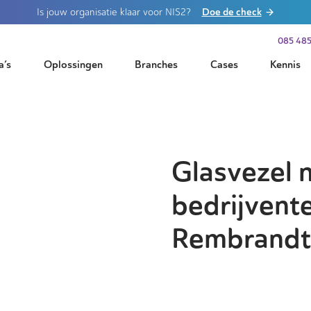
Doe de check
Is jouw organisatie klaar voor NIS2?
085 485
a’s
Oplossingen
Branches
Cases
Kennis
Glasvezel 
bedrijvente
Rembrandt