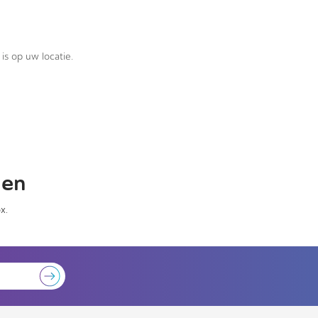
is op uw locatie.
gen
x.