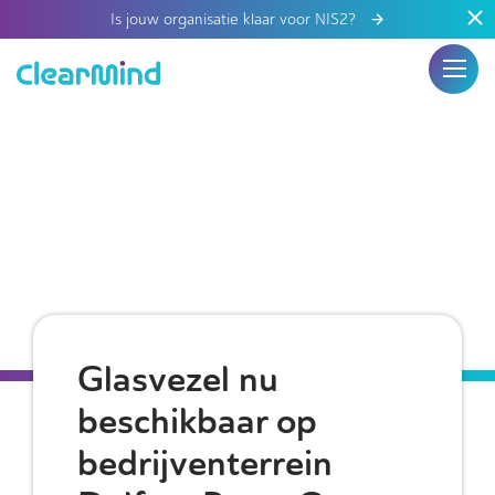
Is jouw organisatie klaar voor NIS2?
Glasvezel nu
beschikbaar op
bedrijventerrein