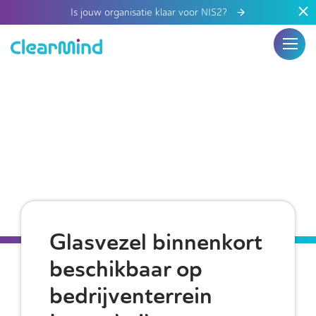
Is jouw organisatie klaar voor NIS2?
Glasvezel binnenkort
beschikbaar op
bedrijventerrein