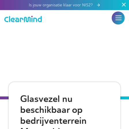
Is jouw organisatie klaar voor NIS2?
Glasvezel nu
beschikbaar op
bedrijventerrein