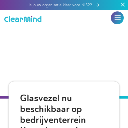
Is jouw organisatie klaar voor NIS2?
Glasvezel nu
beschikbaar op
bedrijventerrein