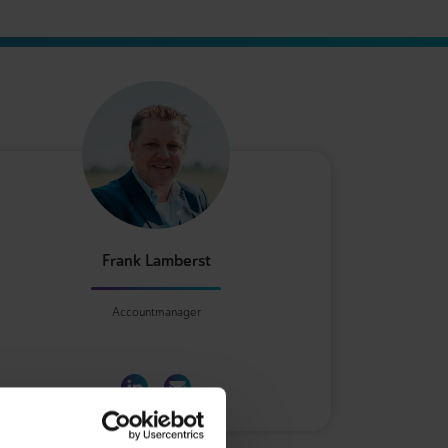
Frank Lamberst
Accountmanager