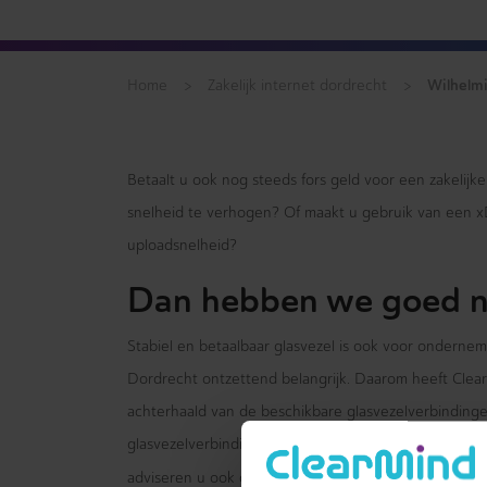
>
>
Wilhelmi
Home
Zakelijk internet dordrecht
Betaalt u ook nog steeds fors geld voor een zakelijk
snelheid te verhogen? Of maakt u gebruik van een 
uploadsnelheid?
Dan hebben we goed n
Stabiel en betaalbaar glasvezel is ook voor ondernem
Dordrecht ontzettend belangrijk. Daarom heeft Clear 
achterhaald van de beschikbare glasvezelverbindingen
glasvezelverbindingen van A-merken zoals KPN, Ziggo
(vaste telef
adviseren u ook over de bereikbaarheid