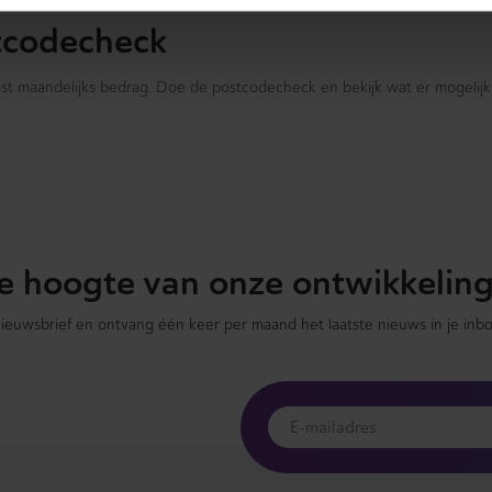
tcodecheck
vast maandelijks bedrag. Doe de postcodecheck en bekijk wat er mogelijk 
 de hoogte van onze ontwikkelin
 nieuwsbrief en ontvang één keer per maand het laatste nieuws in je inbo