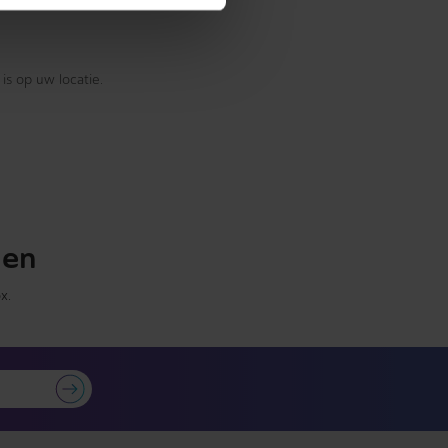
is op uw locatie.
gen
x.