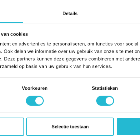
r een passend glasvezel
Details
 van cookies
st 1 Gbps up- en download realiseren.
ent en advertenties te personaliseren, om functies voor social
. Ook delen we informatie over uw gebruik van onze site met on
ies beschikbaar; meerdere IP-adressen, extra VLAN-
e. Deze partners kunnen deze gegevens combineren met andere i
n we voor iedere ondernemer, groot én klein, een passend
erzameld op basis van uw gebruik van hun services.
ekijk wat de mogelijkheden zijn voor uw bedrijf. Liever
Voorkeuren
Statistieken
ratis online afspraak
laat een bericht achter via het
in of
ct met u op.
Selectie toestaan