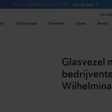
Doe de check
Is jouw organisatie klaar voor NIS2?
085 485
a’s
Oplossingen
Branches
Cases
Kennis
Glasvezel 
bedrijvente
Wilhelmina