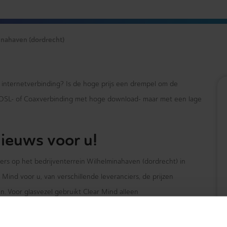
nahaven (dordrecht)
e internetverbinding? Is de hoge prijs een drempel om de
xDSL- of Coaxverbinding met hoge download- maar met een lage
ieuws voor u!
ers op het bedrijventerrein Wilhelminahaven (dordrecht) in
Mind voor u, van verschillende leveranciers, de prijzen
. Voor glasvezel gebruikt Clear Mind alleen
-Vodafone en Delta Fiber. Maar daar houdt het niet op! Wij
onie en mobiele telefonie)
van uw organisatie.