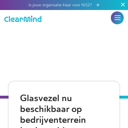
Is jouw organisatie klaar voor NIS2?
Glasvezel nu
beschikbaar op
bedrijventerrein