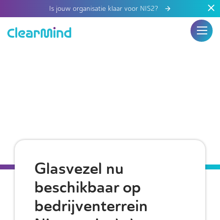
Is jouw organisatie klaar voor NIS2?
Glasvezel nu
beschikbaar op
bedrijventerrein