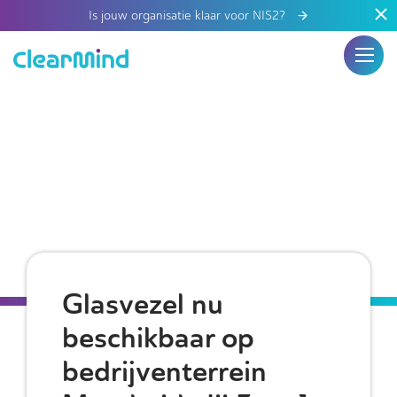
Is jouw organisatie klaar voor NIS2?
Glasvezel nu
beschikbaar op
bedrijventerrein