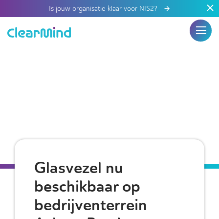
Is jouw organisatie klaar voor NIS2?
Glasvezel nu
beschikbaar op
bedrijventerrein