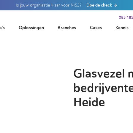
Doe de check
Is jouw organisatie klaar voor NIS2?
085 485
a’s
Oplossingen
Branches
Cases
Kennis
Glasvezel 
bedrijvent
Heide