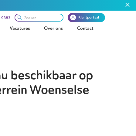
Klantportaal
 9383
Vacatures
Over ons
Contact
nu beschikbaar op
errein Woenselse