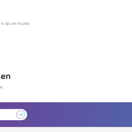
is op uw locatie.
gen
x.