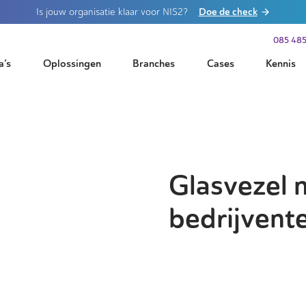
Doe de check
Is jouw organisatie klaar voor NIS2?
085 485
a’s
Oplossingen
Branches
Cases
Kennis
Glasvezel 
bedrijvente