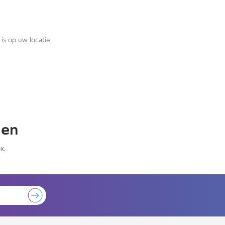
is op uw locatie.
gen
x.