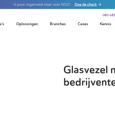
Doe de check
Is jouw organisatie klaar voor NIS2?
085 485
a’s
Oplossingen
Branches
Cases
Kennis
Glasvezel 
bedrijvent