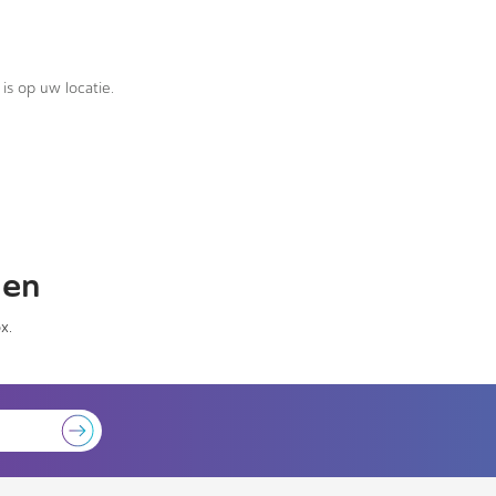
is op uw locatie.
gen
x.