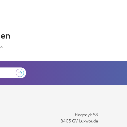
gen
x.
Hegedyk 58
8405 GV Luxwoude