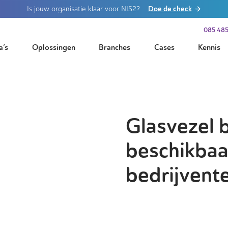
Doe de check
Is jouw organisatie klaar voor NIS2?
085 485
a’s
Oplossingen
Branches
Cases
Kennis
Glasvezel 
beschikbaa
bedrijvente