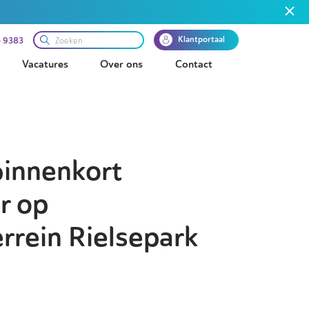
Klantportaal
 9383
Vacatures
Over ons
Contact
binnenkort
r op
rrein Rielsepark