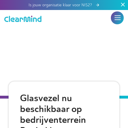
Is jouw organisatie klaar voor NIS2?
Glasvezel nu
beschikbaar op
bedrijventerrein