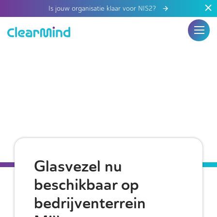
Is jouw organisatie klaar voor NIS2?
Glasvezel nu
beschikbaar op
bedrijventerrein