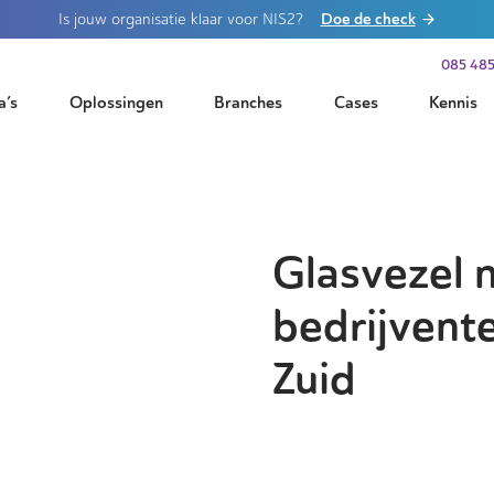
Doe de check
Is jouw organisatie klaar voor NIS2?
085 485
a’s
Oplossingen
Branches
Cases
Kennis
Glasvezel 
bedrijvent
Zuid