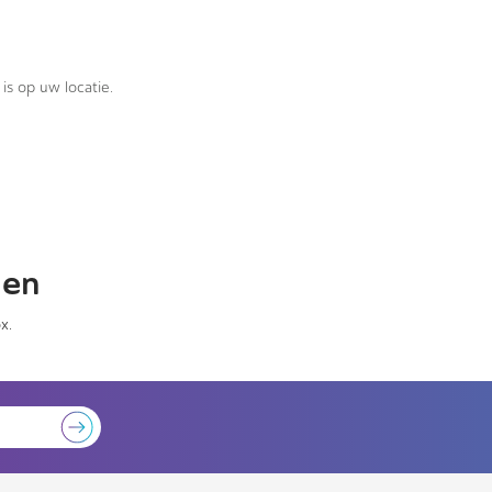
is op uw locatie.
gen
x.