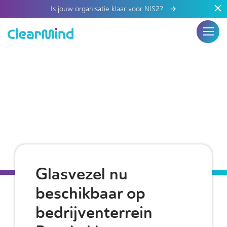
Is jouw organisatie klaar voor NIS2?
Glasvezel nu
beschikbaar op
bedrijventerrein