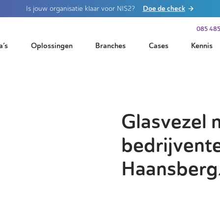
Doe de check
Is jouw organisatie klaar voor NIS2?
085 485
a’s
Oplossingen
Branches
Cases
Kennis
Glasvezel 
bedrijvente
Haansberg