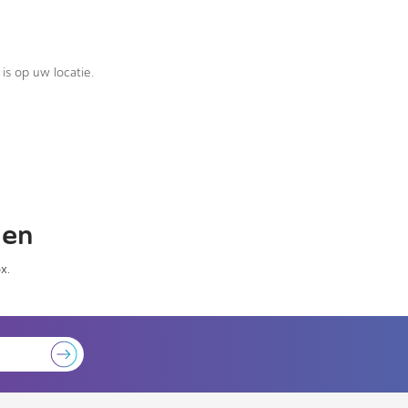
is op uw locatie.
gen
x.