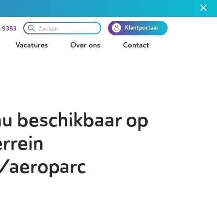
Klantportaal
 9383
Vacatures
Over ons
Contact
nu beschikbaar op
rrein
/aeroparc