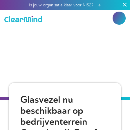
Is jouw organisatie klaar voor NIS2?
Glasvezel nu
beschikbaar op
bedrijventerrein