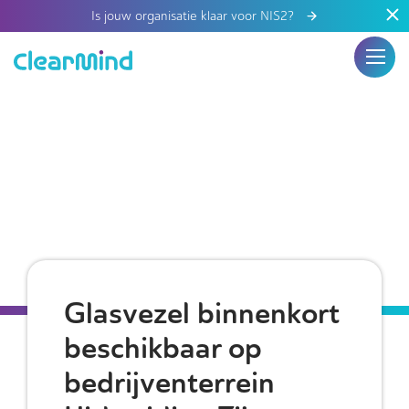
Is jouw organisatie klaar voor NIS2?
Glasvezel binnenkort
beschikbaar op
bedrijventerrein