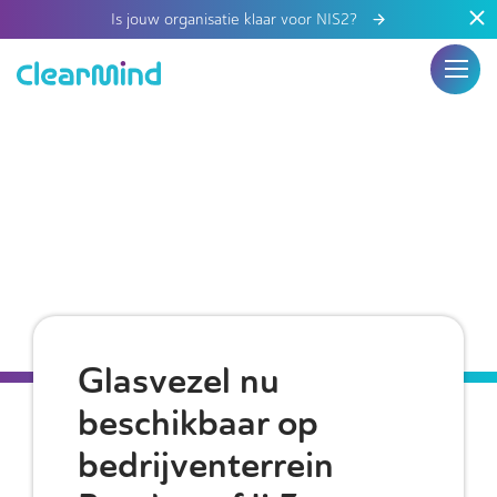
Is jouw organisatie klaar voor NIS2?
Glasvezel nu
beschikbaar op
bedrijventerrein