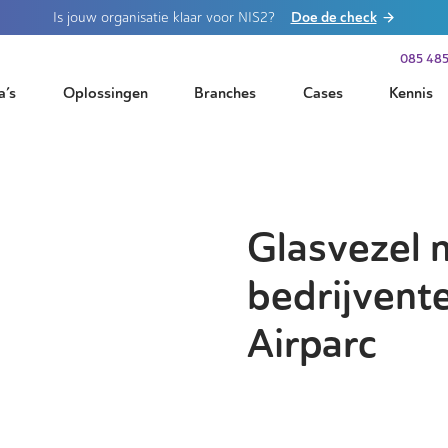
Doe de check
Is jouw organisatie klaar voor NIS2?
085 485
a’s
Oplossingen
Branches
Cases
Kennis
Glasvezel 
bedrijvent
Airparc