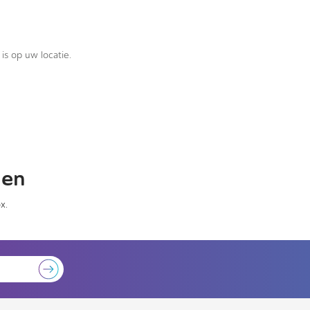
is op uw locatie.
gen
x.