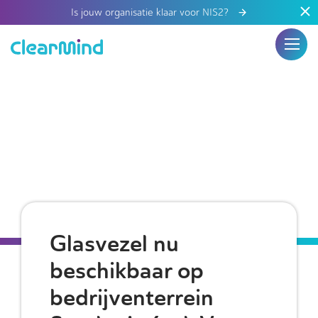
Is jouw organisatie klaar voor NIS2?
Glasvezel nu
beschikbaar op
bedrijventerrein