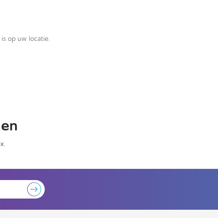
is op uw locatie.
gen
x.