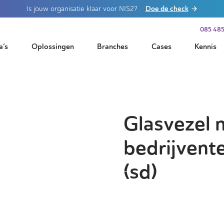
Doe de check
Is jouw organisatie klaar voor NIS2?
085 485
a’s
Oplossingen
Branches
Cases
Kennis
Glasvezel 
bedrijvente
(sd)