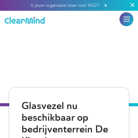
Is jouw organisatie klaar voor NIS2?
Glasvezel nu
beschikbaar op
bedrijventerrein De