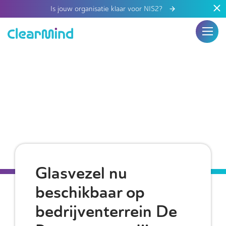
Is jouw organisatie klaar voor NIS2?
Glasvezel nu
beschikbaar op
bedrijventerrein De