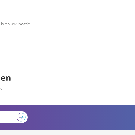
is op uw locatie.
gen
x.