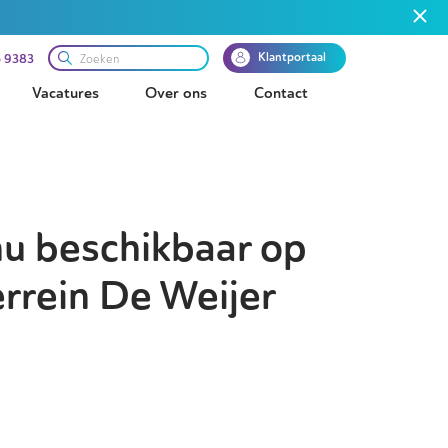
Klantportaal
 9383
Vacatures
Over ons
Contact
nu beschikbaar op
errein De Weijer