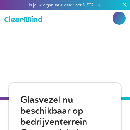
Is jouw organisatie klaar voor NIS2?
Glasvezel nu
beschikbaar op
bedrijventerrein