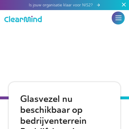
Is jouw organisatie klaar voor NIS2?
Glasvezel nu
beschikbaar op
bedrijventerrein