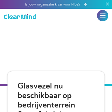
Is jouw organisatie klaar voor NIS2?
Glasvezel nu
beschikbaar op
bedrijventerrein