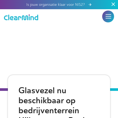
Is jouw organisatie klaar voor NIS2?
Glasvezel nu
beschikbaar op
bedrijventerrein